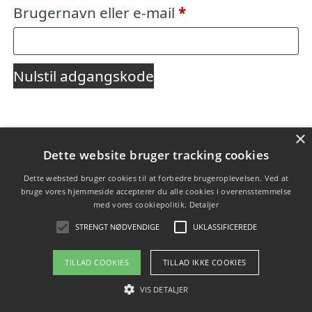
Påkrævet
Brugernavn eller e-mail
*
Nulstil adgangskode
×
Copyright 2026 - Pilanto Aps
Dette website bruger tracking cookies
Forside
Om / kontakt
Blog
Betingelser
Dette websted bruger cookies til at forbedre brugeroplevelsen. Ved at
bruge vores hjemmeside accepterer du alle cookies i overensstemmelse
med vores cookiepolitik.
Detaljer
STRENGT NØDVENDIGE
UKLASSIFICEREDE
TILLAD COOKIES
TILLAD IKKE COOKIES
VIS DETALJER